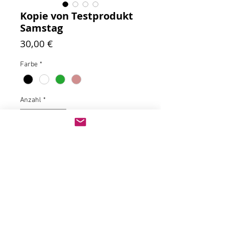
Kopie von Testprodukt
Samstag
Preis
30,00 €
Farbe
*
Anzahl
*
In den Warenkorb
gfjgmbnbnvklpcgu oüoßvc
nk